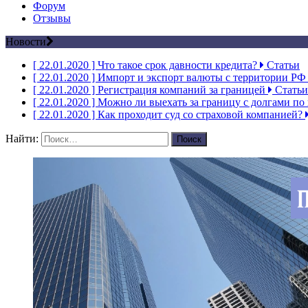
Форум
Отзывы
Новости
[ 22.01.2020 ]
Что такое срок давности кредита?
Статьи
[ 22.01.2020 ]
Импорт и экспорт валюты с территории Р
[ 22.01.2020 ]
Регистрация компаний за границей
Статьи
[ 22.01.2020 ]
Можно ли выехать за границу с долгами по
[ 22.01.2020 ]
Как проходит суд со страховой компанией?
Найти: