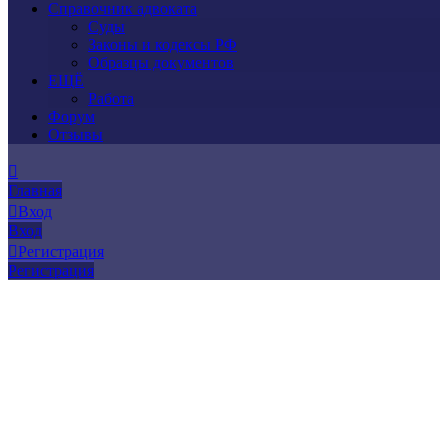
Справочник адвоката
Суды
Законы и кодексы РФ
Образцы документов
ЕЩЁ
Работа
Форум
Отзывы
Главная
Вход
Вход
Регистрация
Регистрация