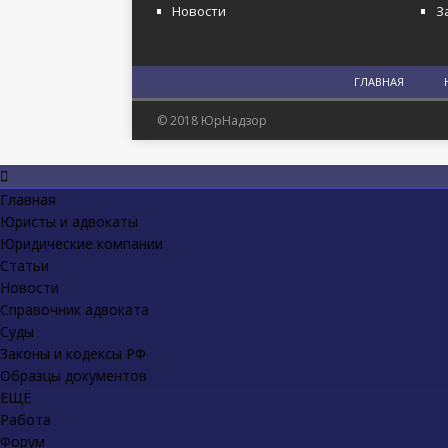
Новости
З
ГЛАВНАЯ
© 2018 ЮрНадзор
Главная
Юристы и адвокаты
Юридические компании
Статьи
Новости
Справочник адвоката
Суды
Законы и кодексы РФ
Образцы документов
ЕЩЁ
Работа
Форум