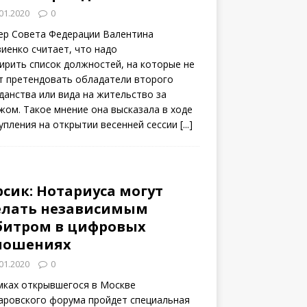
01.2020
0
ер Совета Федерации Валентина
иенко считает, что надо
ирить список должностей, на которые не
т претендовать обладатели второго
данства или вида на жительство за
жом. Такое мнение она высказала в ходе
упления на открытии весенней сессии
[...]
рсик: Нотариуса могут
елать независимым
битром в цифровых
ношениях
01.2020
0
мках открывшегося в Москве
аровского форума пройдет специальная