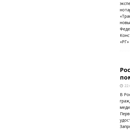
эксп
нота
«Тра
новы
Феде
Конс
«РГ»
Ро
по
22.
В Ро
граж
меди
Перв
удос
Запр