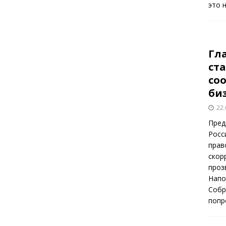
это 
Гл
ст
со
би
22.
Пред
Росс
прав
скор
проз
Напо
Собр
попр