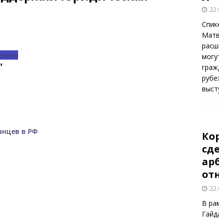
22.
Спик
Матв
расш
зывы
могу
"
граж
рубе
выст
анцев в РФ
Ко
сд
ар
от
22.
В ра
Гайд