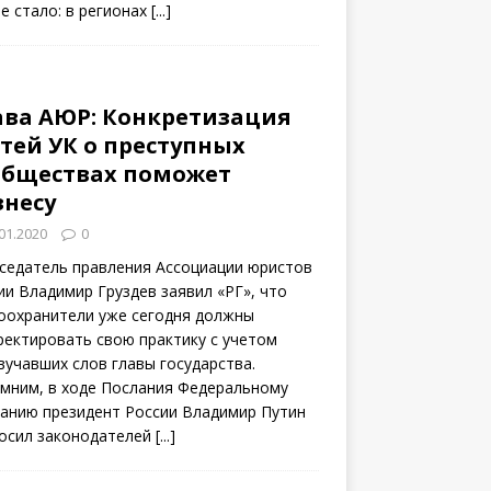
не стало: в регионах
[...]
ава АЮР: Конкретизация
атей УК о преступных
обществах поможет
знесу
01.2020
0
седатель правления Ассоциации юристов
ии Владимир Груздев заявил «РГ», что
оохранители уже сегодня должны
ректировать свою практику с учетом
вучавших слов главы государства.
мним, в ходе Послания Федеральному
анию президент России Владимир Путин
осил законодателей
[...]