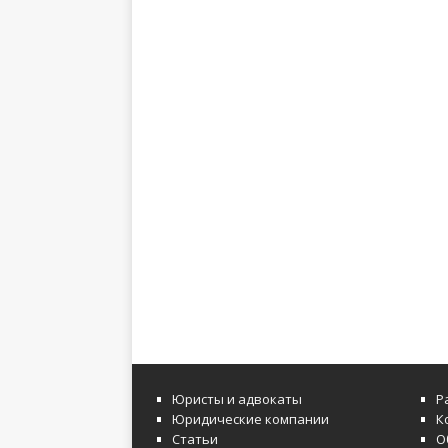
Юристы и адвокаты
Р
Юридические компании
К
Статьи
О