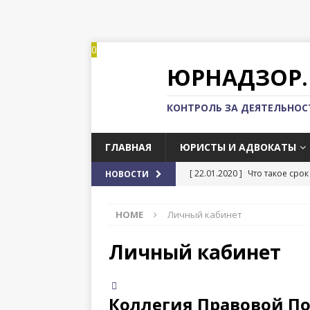
0
ЮРНАДЗОР.
КОНТРОЛЬ ЗА ДЕЯТЕЛЬНО
ГЛАВНАЯ
ЮРИСТЫ И АДВОКАТЫ
[ 22.01.2020 ]
Что такое срок
НОВОСТИ
[ 22.01.2020 ]
Импорт и эксп
HOME
Личный кабинет
[ 22.01.2020 ]
Регистрация к
[ 22.01.2020 ]
Можно ли выех
Личный кабинет
[ 22.01.2020 ]
Как проходит 
Коллегия Правовой П