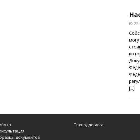
На
22.
Собс
могу
стои
кото
Доку
Феде
Феде
регу
[...]
абота
Техподдержка
онсультация
бразцы документов