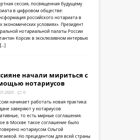
ертная сессия, посвященная будущему
риата в цифровом обществе:
нсформация российского нотариата в
х экономических условиях». Президент
ральной нотариальной палаты России
тантин Корсик в эксклюзивном интервью
[...]
ссияне начали мириться с
мощью нотариусов
01.2020
0
ссии начинает работать новая практика:
дане заверяют у нотариусов
ативные, то есть мирные соглашения.
ое в Москве такое соглашение было
товерено нотариусом Ольгой
ягаевой. Но прецедентом для всей страны