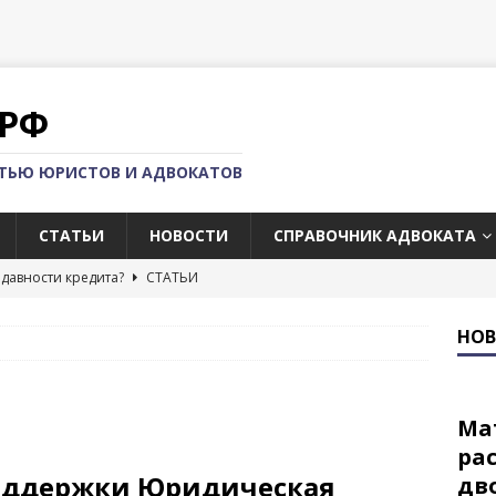
РФ
СТЬЮ ЮРИСТОВ И АДВОКАТОВ
СТАТЬИ
НОВОСТИ
СПРАВОЧНИК АДВОКАТА
 давности кредита?
СТАТЬИ
орт валюты с территории РФ
СТАТЬИ
НО
омпаний за границей
СТАТЬИ
ать за границу с долгами по кредиту?
СТАТЬИ
Ма
суд со страховой компанией?
СТАТЬИ
ра
оддержки Юридическая
дв