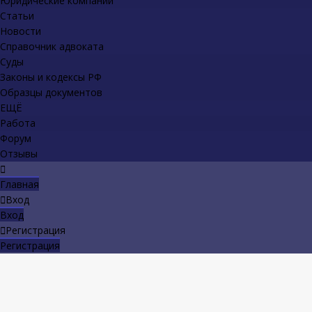
Юридические компании
Статьи
Новости
Справочник адвоката
Суды
Законы и кодексы РФ
Образцы документов
ЕЩЁ
Работа
Форум
Отзывы
Главная
Вход
Вход
Регистрация
Регистрация