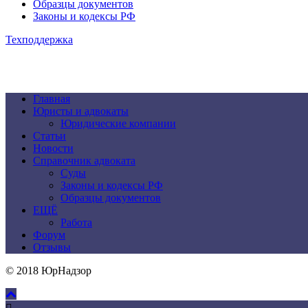
Образцы документов
Законы и кодексы РФ
Техподдержка
Главная
Юристы и адвокаты
Юридические компании
Статьи
Новости
Справочник адвоката
Суды
Законы и кодексы РФ
Образцы документов
ЕЩЁ
Работа
Форум
Отзывы
© 2018 ЮрНадзор