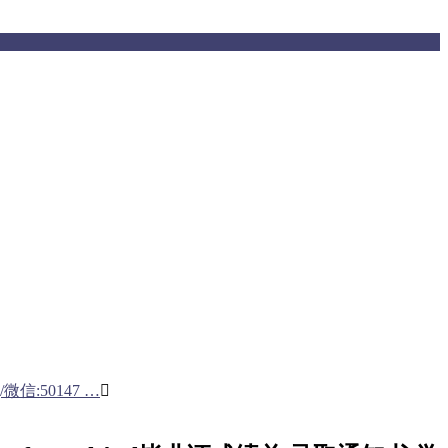
:50147 …