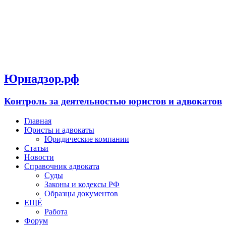
Юрнадзор.рф
Контроль за деятельностью юристов и адвокатов
Главная
Юристы и адвокаты
Юридические компании
Статьи
Новости
Справочник адвоката
Суды
Законы и кодексы РФ
Образцы документов
ЕЩЁ
Работа
Форум