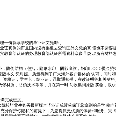
案；
料；
办理一份就读学校的毕业证文凭即可
毕业证真伪的而且国内没有渠道去查询国外文凭的真 假也不需要
真实教育部认证的办理教育部认证所需资料众多且烦 琐所有材料
，防伪结构（包括：隐形水印，阴影底纹，钢印L OGO烫金烫
版本文,凭对照。质量得到了广大海外客户群体的 认可，同时
单，资格证，学生卡，结业证，录取通知书，在读证明等相关材料
张材质，防伪技术等等，并在第一时 间收集到原版 实物，以
查询完成进度。
各大院校毕业生购买最新版本毕业证成绩单保证您拿到的是学 校
在充分保护你隐私的前提下，为您提供更优质的体验和服务。完 