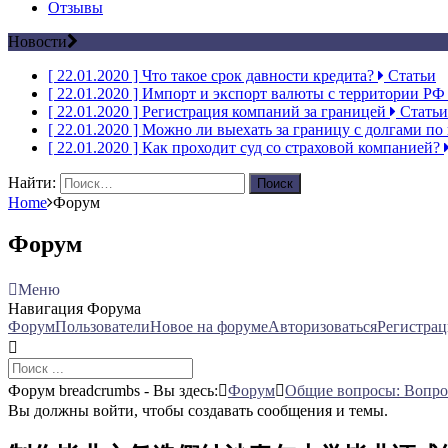
Отзывы
Новости
[ 22.01.2020 ]
Что такое срок давности кредита?
Статьи
[ 22.01.2020 ]
Импорт и экспорт валюты с территории Р
[ 22.01.2020 ]
Регистрация компаний за границей
Статьи
[ 22.01.2020 ]
Можно ли выехать за границу с долгами по
[ 22.01.2020 ]
Как проходит суд со страховой компанией?
Найти:
Home
Форум
Форум
Меню
Навигация Форума
Форум
Пользователи
Новое на форуме
Авторизоваться
Регистрац
Форум breadcrumbs - Вы здесь:
Форум
Общие вопросы: Вопро
Вы должны войти, чтобы создавать сообщения и темы.