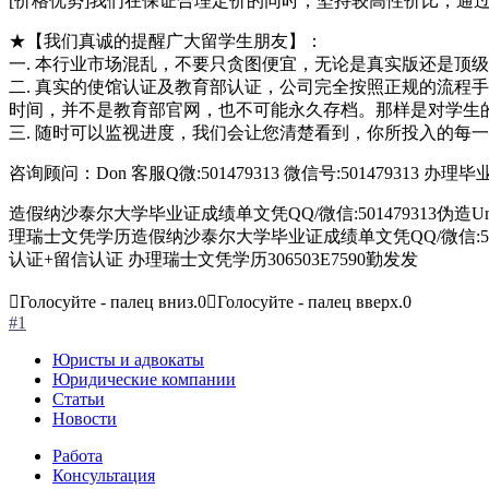
[价格优势]我们在保证合理定价的同时，坚持较高性价比，通
★【我们真诚的提醒广大留学生朋友】：
一. 本行业市场混乱，不要只贪图便宜，无论是真实版还是顶级
二. 真实的使馆认证及教育部认证，公司完全按照正规的流程手
时间，并不是教育部官网，也不可能永久存档。那样是对学生
三. 随时可以监视进度，我们会让您清楚看到，你所投入的每
咨询顾问：Don 客服Q微:501479313 微信号:5014793
造假纳沙泰尔大学毕业证成绩单文凭QQ/微信:501479313伪造Un
理瑞士文凭学历造假纳沙泰尔大学毕业证成绩单文凭QQ/微信:501479
认证+留信认证 办理瑞士文凭学历306503E7590勤发发
Голосуйте - палец вниз.
0
Голосуйте - палец вверх.
0
#1
Юристы и адвокаты
Юридические компании
Статьи
Новости
Работа
Консультация