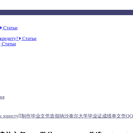
Ф
Статьи
 кредиту?
Статьи
Статьи
ия
с юристу
制作毕业文凭造假纳沙泰尔大学毕业证成绩单文凭QQ/微信