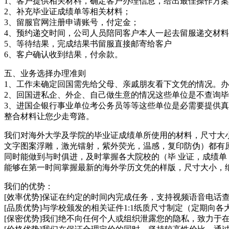
1、客户提供相关材料，确定客户办理信息，给出最佳操作方
2、补充毕业证成绩单等相关材料；
3、留服官网注册申请账号，付定金；
4、预约递交时间，公司人员陪同客户本人一起去留服递交材
5、等待结果，完成结果书留服直接邮寄给客户
6、客户确认收到结果，付余款。
五、业务选择办理准则
1、工作未确定回国需先给父母、亲戚朋友看下文凭的情况。
2、回国进私企、外企、自己做生意的情况这些单位是不查询
3、进国企银行事业单位考公务员等等这些单位是必需要提供
整合材料让您少走弯路。
我们对海外大学及学院的毕业证成绩单所使用的材料，尺寸大小
文字图案浮雕，激光镭射，紫外荧光，温感，复印防伪）都有原
同时能做到与时俱进，及时掌握各大院校的（毕 业证，成绩
能够在第一时间掌握最新的海外学历文凭的样版，尺寸大小，纸
我们的优势：
[效率优势]保证在约定的时间内完成任务，支持视频语音电话
[品质优势]与学校颁发的相关证件1:1纸质尺寸制定（定期向
[保密优势]我们绝不向任何个人或组织泄露您的隐私，致力于