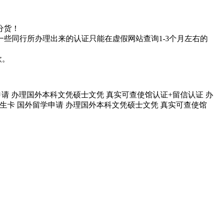
分货！
一些同行所办理出来的认证只能在虚假网站查询1-3个月左右的
款。
 国外留学申请 办理国外本科文凭硕士文凭 真实可查使馆认证+留信认证 办
取通知书 学生卡 国外留学申请 办理国外本科文凭硕士文凭 真实可查使馆