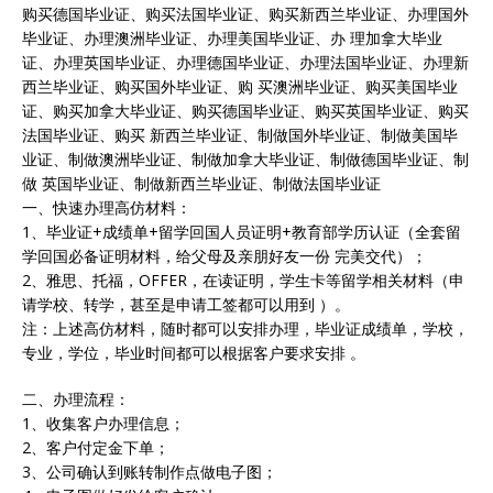
购买德国毕业证、购买法国毕业证、购买新西兰毕业证、办理国外
毕业证、办理澳洲毕业证、办理美国毕业证、办 理加拿大毕业
证、办理英国毕业证、办理德国毕业证、办理法国毕业证、办理新
西兰毕业证、购买国外毕业证、购 买澳洲毕业证、购买美国毕业
证、购买加拿大毕业证、购买德国毕业证、购买英国毕业证、购买
法国毕业证、购买 新西兰毕业证、制做国外毕业证、制做美国毕
业证、制做澳洲毕业证、制做加拿大毕业证、制做德国毕业证、制
做 英国毕业证、制做新西兰毕业证、制做法国毕业证
一、快速办理高仿材料：
1、毕业证+成绩单+留学回国人员证明+教育部学历认证（全套留
学回国必备证明材料，给父母及亲朋好友一份 完美交代）；
2、雅思、托福，OFFER，在读证明，学生卡等留学相关材料（申
请学校、转学，甚至是申请工签都可以用到 ）。
注：上述高仿材料，随时都可以安排办理，毕业证成绩单，学校，
专业，学位，毕业时间都可以根据客户要求安排 。
二、办理流程：
1、收集客户办理信息；
2、客户付定金下单；
3、公司确认到账转制作点做电子图；