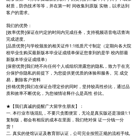
材质，防伪技术等等，并在第一时 间收集到原版 实物，以求达到
客户的需求。
我们的优势：
[效率优势]保证在约定的时间内完成任务，支持视频语音电话查询
完成进度。
[品质优势]与学校颁发的相关证件1:1纸质尺寸制定（定期向各大院
校毕业生购买最新版本毕业证成绩单保证您拿到的是学 校内部最
新版本毕业证成绩单）
[保密优势]我们绝不向任何个人或组织泄露您的隐私，致力于在充
分保护你隐私的前提下，为您提供更优质的体验和服务。完 成交
易，删除客户资料
[价格优势]我们在保证合理定价的同时，坚持较高性价比，通过品
质和效率不断优化，为您倾情诠释什么是高性 价比。
★【我们真诚的提醒广大留学生朋友】：
一. 本行业市场混乱，不要只贪图便宜，无论是真实版还是顶级1:1
复制版，都会有相应的成本在里面，我们绝对保 证一分钱一分
货！
二. 真实的使馆认证及教育部认证，公司完全按照正规的流程手续,