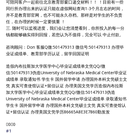
可陪同客户一起前往北京教育部窗口递交材料！！ ！目前有一些
同行所办理出来的认证只能在虚假网站查询1-3个月左右的时间，
并不是教育部官网，也不可能永久存档。那样是对学生的不负责
任，在办理的时候一定要慎重 ！
三. 随时可以监视进度，我们会让您清楚看到，你所投入的每一分
钱都能够确实得到回报，若您认为不值得，完全可以 中止付款。
咨询顾问：Don 客服Q微:501479313 微信号:501479313 办理毕
业证成绩单、教育部学历认证，留学回国证明
造假内布拉斯加大学医学中心毕业证成绩单文凭QQ/微
信:501479313伪造University of Nebraska Medical Center毕业证
成绩单 录取通知书 学生卡 国外留学申请 办理国外本科文凭硕士文
凭 真实可查使馆认证+留信认证 办理美国文凭学历造假内布拉斯
加大学医学中心毕业证成绩单文凭QQ/微信:501479313伪造
University of Nebraska Medical Center毕业证成绩单 录取通知书
学生卡 国外留学申请 办理国外本科文凭硕士文凭 真实可查使馆认
证+留信认证 办理美国文凭学历86665A8E3E7860勤发发
0
0
#1