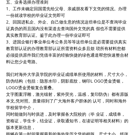
五、业务选择办理准则
1、工作未确定回国需先给父母、亲戚朋友看下文凭的情况。办理
一份就读学校的毕业证文凭即可
2、回国进私企、外企、自己做生意的情况这些单位是不查询毕业
证真伪的而且国内没有渠道去查询国外文凭的真 假也不需要提供
真实教育部认证。鉴于此办理一份毕业证即可
3、进国企银行事业单位考公务员等等这些单位是必需要提供真实
教育部认证的办理教育部认证所需资料众多且烦 琐所有材料您都
必须提供原件我们凭借丰富的经验快捷的绿色通道帮您快速整合材
料让您少走弯路。
我们对海外大学及学院的毕业证成绩单所使用的材料，尺寸大小，
防伪结构（包括：隐形水印，阴影底纹，钢印L OGO烫金烫银，
LOGO烫金烫银复合重叠。
文字图案浮雕，激光镭射，紫外荧光，温感，复印防伪）都有原版
本文,凭对照。质量得到了广大海外客户群体的 认可，同时和海外
学校留学中介，
同时能做到与时俱进，及时掌握各大院校的（毕 业证，成绩单，
资格证，学生卡，结业证，录取通知书，在读证明等相关材料）的
版本更新信息，
能够在第一时间掌握最新的海外学历文凭的样版，尺寸大小，纸张