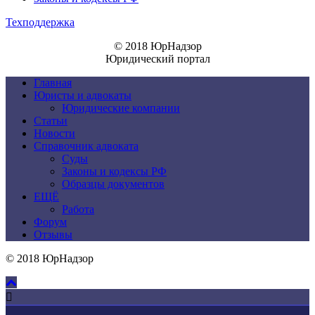
Техподдержка
© 2018 ЮрНадзор
Юридический портал
Главная
Юристы и адвокаты
Юридические компании
Статьи
Новости
Справочник адвоката
Суды
Законы и кодексы РФ
Образцы документов
ЕЩЁ
Работа
Форум
Отзывы
© 2018 ЮрНадзор