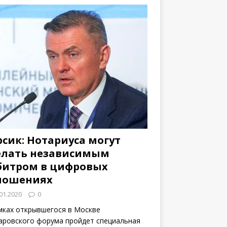
рсик: Нотариуса могут
елать независимым
битром в цифровых
ношениях
01.2020
0
мках открывшегося в Москве
аровского форума пройдет специальная