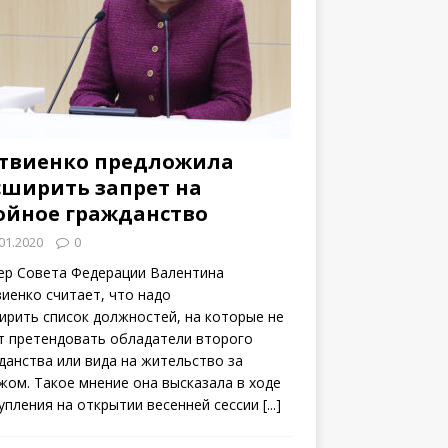
твиенко предложила
сширить запрет на
ойное гражданство
01.2020
0
ер Совета Федерации Валентина
иенко считает, что надо
ирить список должностей, на которые не
т претендовать обладатели второго
данства или вида на жительство за
жом. Такое мнение она высказала в ходе
упления на открытии весенней сессии
[...]