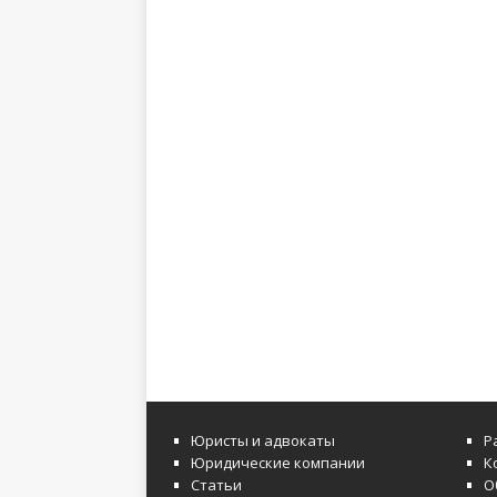
Юристы и адвокаты
Р
Юридические компании
К
Статьи
О