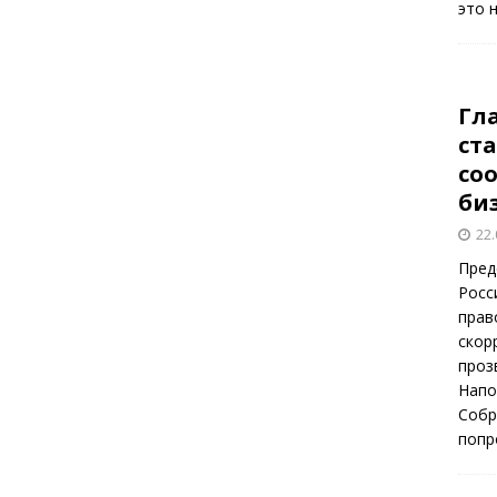
это 
Гл
ст
со
би
22.
Пред
Росс
прав
скор
проз
Напо
Собр
попр