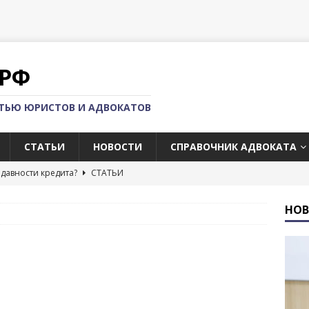
РФ
СТЬЮ ЮРИСТОВ И АДВОКАТОВ
СТАТЬИ
НОВОСТИ
СПРАВОЧНИК АДВОКАТА
 давности кредита?
СТАТЬИ
орт валюты с территории РФ
СТАТЬИ
НО
омпаний за границей
СТАТЬИ
ать за границу с долгами по кредиту?
СТАТЬИ
суд со страховой компанией?
СТАТЬИ