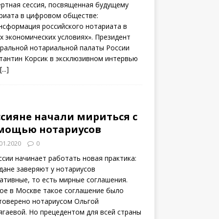
ертная сессия, посвященная будущему
риата в цифровом обществе:
нсформация российского нотариата в
х экономических условиях». Президент
ральной нотариальной палаты России
тантин Корсик в эксклюзивном интервью
[...]
ссияне начали мириться с
мощью нотариусов
01.2020
0
ссии начинает работать новая практика:
дане заверяют у нотариусов
ативные, то есть мирные соглашения.
ое в Москве такое соглашение было
товерено нотариусом Ольгой
ягаевой. Но прецедентом для всей страны