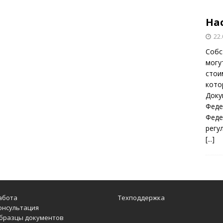
На
22.
Собс
могу
стои
кото
Доку
Феде
Феде
регу
[...]
абота
Техподдержка
онсультация
бразцы документов