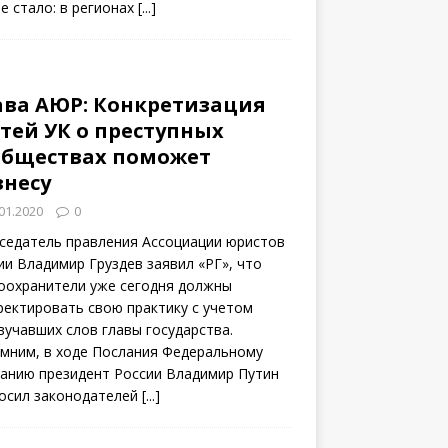
не стало: в регионах
[...]
ава АЮР: Конкретизация
атей УК о преступных
обществах поможет
знесу
01.2020
0
седатель правления Ассоциации юристов
ии Владимир Груздев заявил «РГ», что
оохранители уже сегодня должны
ректировать свою практику с учетом
вучавших слов главы государства.
мним, в ходе Послания Федеральному
анию президент России Владимир Путин
осил законодателей
[...]