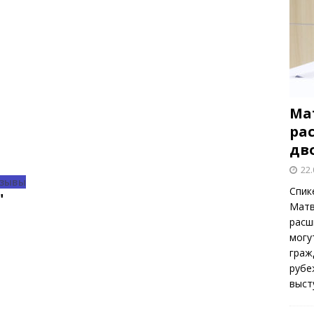
Ма
ра
дв
22.
зывы
Спик
"
Матв
расш
могу
граж
рубе
выст