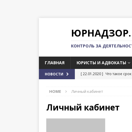
ЮРНАДЗОР.
КОНТРОЛЬ ЗА ДЕЯТЕЛЬНО
ГЛАВНАЯ
ЮРИСТЫ И АДВОКАТЫ
[ 22.01.2020 ]
Что такое срок
НОВОСТИ
[ 22.01.2020 ]
Импорт и эксп
HOME
Личный кабинет
[ 22.01.2020 ]
Регистрация к
[ 22.01.2020 ]
Можно ли выех
Личный кабинет
[ 22.01.2020 ]
Как проходит 