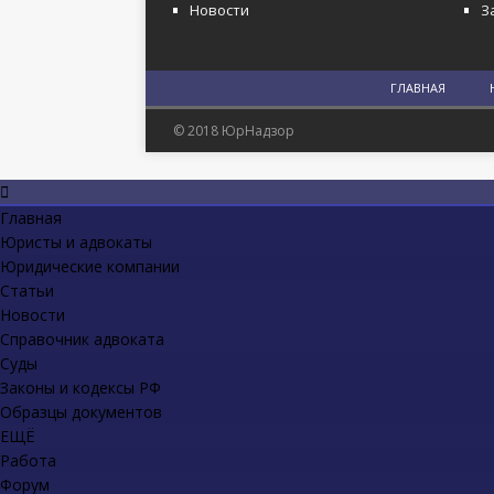
Новости
З
ГЛАВНАЯ
© 2018 ЮрНадзор
Главная
Юристы и адвокаты
Юридические компании
Статьи
Новости
Справочник адвоката
Суды
Законы и кодексы РФ
Образцы документов
ЕЩЁ
Работа
Форум