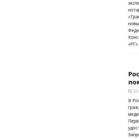
эксп
нота
«Тра
новы
Феде
Конс
«РГ»
Ро
по
22.
В Ро
граж
меди
Перв
удос
Запр