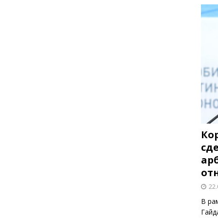
Ко
сд
ар
от
22.
В ра
Гайд