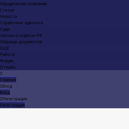
Юридические компании
Статьи
Новости
Справочник адвоката
Суды
Законы и кодексы РФ
Образцы документов
ЕЩЁ
Работа
Форум
Отзывы
Главная
Вход
Вход
Регистрация
Регистрация