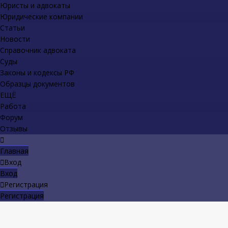
Юристы и адвокаты
Юридические компании
Статьи
Новости
Справочник адвоката
Суды
Законы и кодексы РФ
Образцы документов
ЕЩЁ
Работа
Форум
Отзывы
Главная
Вход
Вход
Регистрация
Регистрация