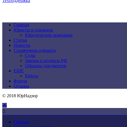
Техподдержка
Главная
Юристы и адвокаты
Юридические компании
Статьи
Новости
Справочник адвоката
Суды
Законы и кодексы РФ
Образцы документов
ЕЩЁ
Работа
Форум
Отзывы
© 2018 ЮрНадзор
Главная
Юристы и адвокаты