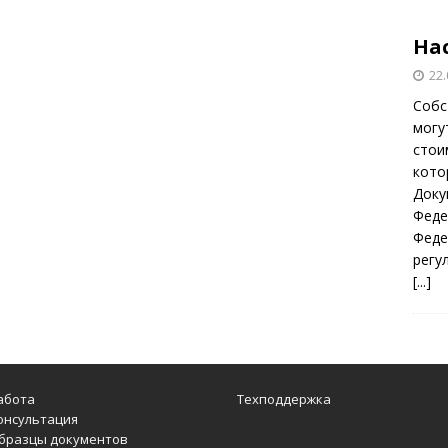
На
22.
Собс
могу
стои
кото
Доку
Феде
Феде
регу
[...]
абота
Техподдержка
онсультация
бразцы документов