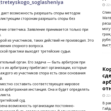
_treteyskogo_soglasheniya
22.
Спик
и дает возможность разрешать споры методом
Матв
фликтующим сторонам разрешать споры без
расш
могу
чие ответчика. Заявление принимается только при
граж
.
рубе
орой из участников, таких действий не производил. Это
выст
вения спорного вопроса.
ской практики выходят третейские судьи.
тельный орган. Его задача — быть арбитром при
о к их арбитражу прибегают организации, которые
Ко
каждого из участников спора есть свои основания
сд
й.
ар
овместно составить соответствующее мировое
от
ся арбитражная инстанция. Она и будет определять
ликта.
22.
ретейский суд.
В ра
трена возможность организации постоянно-
Гайд