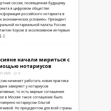
ертная сессия, посвященная будущему
риата в цифровом обществе:
нсформация российского нотариата в
х экономических условиях». Президент
ральной нотариальной палаты России
тантин Корсик в эксклюзивном интервью
[...]
ссияне начали мириться с
мощью нотариусов
01.2020
0
ссии начинает работать новая практика:
дане заверяют у нотариусов
ативные, то есть мирные соглашения.
ое в Москве такое соглашение было
товерено нотариусом Ольгой
ягаевой. Но прецедентом для всей страны