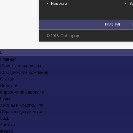
Новости
З
ГЛАВНАЯ
© 2018 ЮрНадзор
Главная
Юристы и адвокаты
Юридические компании
Статьи
Новости
Справочник адвоката
Суды
Законы и кодексы РФ
Образцы документов
ЕЩЁ
Работа
Форум