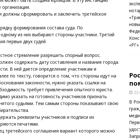
ия может быть создана юрлицом. В эту инстанцию
эксп
 организации.
нота
и должны сформировать и заключить третейское
«Тра
новы
рядку формирования состава суда. По
Феде
о одному из них выбирают стороны-участники. Третий
Конс
я первых двух судей.
«РГ»
естное стремление разрешить спорный вопрос.
олжен содержать дату составления и название города.
сти. В ней дается определение участникам и
Ро
лее по тексту, говорится о том, что стороны идут на
по
боснования законности, нужно указать ссылки на
обходимость требует привлечения опытного юриста.
22.
димо указать на готовность участников признать
В Ро
инятого судьями. Тем самым стороны показывают свою
граж
бирательства.
меди
держать реквизиты участников и подписи их
Перв
еряются печатями.
удос
ец третейского соглашения вариант которого можно
Запр