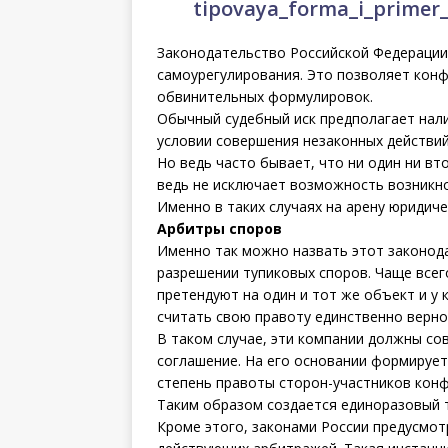
tipovaya_forma_i_primer
Законодательство Российской Федераци
самоурегулирования. Это позволяет кон
обвинительных формулировок.
Обычный судебный иск предполагает нали
условии совершения незаконных действий
Но ведь часто бывает, что ни один ни вт
ведь не исключает возможность возникно
Именно в таких случаях на арену юридиче
Арбитры споров
Именно так можно назвать этот законода
разрешении тупиковых споров. Чаще всег
претендуют на один и тот же объект и у 
считать свою правоту единственно верно
В таком случае, эти компании должны с
соглашение. На его основании формирует
степень правоты сторон-участников конф
Таким образом создается единоразовый т
Кроме этого, законами России предусмо