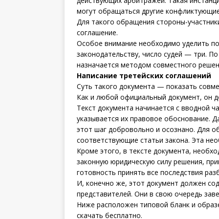
действующих арбитражей. Такая инстанц
могут обращаться другие конфликтующие
Для такого обращения стороны-участник
соглашение.
Особое внимание необходимо уделить по
законодательству, число судей — три. П
назначается методом совместного решени
Написание третейских соглашений
Суть такого документа — показать совм
Как и любой официальный документ, он д
Текст документа начинается с вводной ча
указывается их правовое обоснование. Да
этот шаг добровольно и осознано. Для о
соответствующие статьи закона. Эта не
Кроме этого, в тексте документа, необхо
законную юридическую силу решения, пр
готовность принять все последствия раз
И, конечно же, этот документ должен со
представителей. Они в свою очередь зав
Ниже расположен типовой бланк и образ
скачать бесплатно.