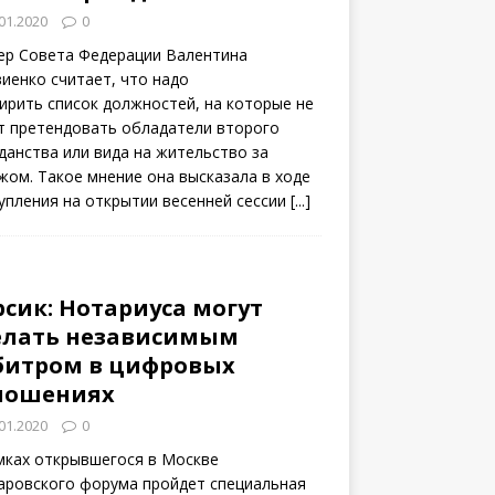
01.2020
0
ер Совета Федерации Валентина
иенко считает, что надо
ирить список должностей, на которые не
т претендовать обладатели второго
данства или вида на жительство за
жом. Такое мнение она высказала в ходе
упления на открытии весенней сессии
[...]
рсик: Нотариуса могут
елать независимым
битром в цифровых
ношениях
01.2020
0
мках открывшегося в Москве
аровского форума пройдет специальная