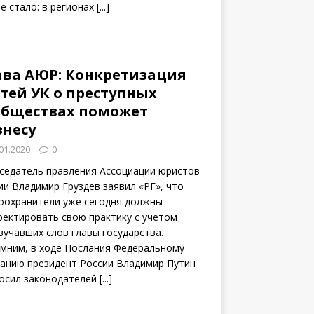
не стало: в регионах
[...]
ава АЮР: Конкретизация
атей УК о преступных
обществах поможет
знесу
01.2020
0
седатель правления Ассоциации юристов
ии Владимир Груздев заявил «РГ», что
оохранители уже сегодня должны
ректировать свою практику с учетом
вучавших слов главы государства.
мним, в ходе Послания Федеральному
анию президент России Владимир Путин
осил законодателей
[...]