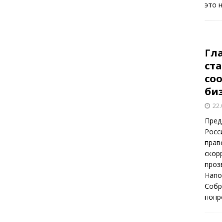
это 
Гл
ст
со
би
22.
Пред
Росс
прав
скор
проз
Напо
Собр
попр