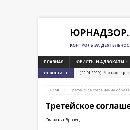
ЮРНАДЗОР.
КОНТРОЛЬ ЗА ДЕЯТЕЛЬНО
ГЛАВНАЯ
ЮРИСТЫ И АДВОКАТЫ
[ 22.01.2020 ]
Что такое срок
НОВОСТИ
[ 22.01.2020 ]
Импорт и эксп
HOME
Третейское соглашение образе
[ 22.01.2020 ]
Регистрация к
[ 22.01.2020 ]
Можно ли выех
Третейское соглаш
[ 22.01.2020 ]
Как проходит 
Скачать образец: