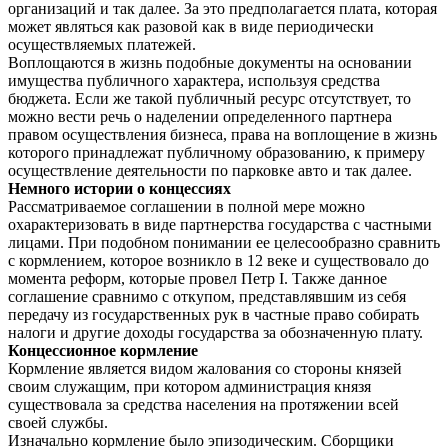
организаций и так далее. За это предполагается плата, которая
может являться как разовой как в виде периодически
осуществляемых платежей.
Воплощаются в жизнь подобные документы на основании
имущества публичного характера, используя средства
бюджета. Если же такой публичный ресурс отсутствует, то
можно вести речь о наделении определенного партнера
правом осуществления бизнеса, права на воплощение в жизнь
которого принадлежат публичному образованию, к примеру
осуществление деятельности по парковке авто и так далее.
Немного истории о концессиях
Рассматриваемое соглашении в полной мере можно
охарактеризовать в виде партнерства государства с частными
лицами. При подобном понимании ее целесообразно сравнить
с кормлением, которое возникло в 12 веке и существовало до
момента реформ, которые провел Петр I. Также данное
соглашение сравнимо с откупом, представлявшим из себя
передачу из государственных рук в частные право собирать
налоги и другие доходы государства за обозначенную плату.
Концессионное кормление
Кормление является видом жалования со стороны князей
своим служащим, при котором администрация князя
существовала за средства населения на протяжении всей
своей службы.
Изначально кормление было эпизодическим. Сборщики