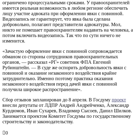
ограничено процессуальными сроками. У правоохранителей
имеется реальная возможность в любом регионе обеспечить
лицу участие адвоката при оформлении явки с повинной.
Видеозапись не гарантирует, что явка была сделана
добровольно, полагают представители адвокатуры. Мол,
никто не помешает правоохранителям надавить на человека, а
потом включить видеозапись. Так что по сути ничего не
изменится.
«Зачастую оформление явки с повинной сопровождается
обманом со стороны сотрудников правоохранительных
органов, — рассказал «РГ» советник ФПА Евгений
Рубинштейн. — В суде же оспорить добровольность явки с
повинной и оказание незаконного воздействия крайне
затруднительно. Именно поэтому практика оказания
незаконного воздействия перед дачей явки с повинной
получила широкое распространение».
Сбор отзывов запланирован до 8 апреля. В Госдуму
проект
внесли депутаты от ЛДПР Андрей Андрейченко, Александр
Курдюмов, Иван Сухарев, Владимир Сысоев, Данил Шилков.
Занимается проектом Комитет Госдумы по государственному
строительству и законодательству.
0