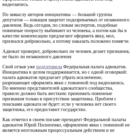
видеозапись.
По замыслу авторов инициативы — большой группы
депутатов — новация защитит подозреваемых от незаконного
давления. Ведь сегодня, по словам экспертов, подобные
повинные попросту выбивают из человека, а потом как бы в
качестве компенсации предлагают оформить явку, мол,
признался добровольно, а потому наказать положено помягче.
Адвокат проверит, добровольно ли человек делает признания,
не было ли незаконного давления
Свой отзыв уже
подготовила
Федеральная палата адвокатов.
Инициатива в целом поддерживается, но с одной оговоркой:
палата адвокатов предлагает убрать исключение,
разрешающее оформлять явки с повинной под видеозапись.
По мнению представителей адвокатского сообщества,
правило должно быть жестким: принимать повинные
признания только в присутствии защитника. Проблем с
поисками адвоката не будет: если у человека нет своего
защитника, его предоставит государство.
Как отметил в своем письме президент Федеральной палаты
адвокатов Юрий Пилипенко, оформление явки с повинной не
является неотложным процессуальным действием и не