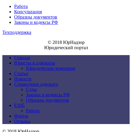
Работа
Консультация
Образцы документов
Законы и кодексы РФ
Техподдержка
© 2018 ЮрНадзор
Юридический портал
Главная
Юристы и адвокаты
Юридические компании
Статьи
Новости
Справочник адвоката
Суды
Законы и кодексы РФ
Образцы документов
ЕЩЁ
Работа
Форум
Отзывы
© 2018 ЮрНадзор