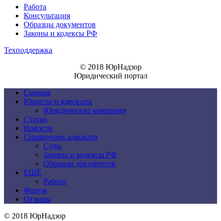
Работа
Консультация
Образцы документов
Законы и кодексы РФ
Техподдержка
© 2018 ЮрНадзор
Юридический портал
Главная
Юристы и адвокаты
Юридические компании
Статьи
Новости
Справочник адвоката
Суды
Законы и кодексы РФ
Образцы документов
ЕЩЁ
Работа
Форум
Отзывы
© 2018 ЮрНадзор