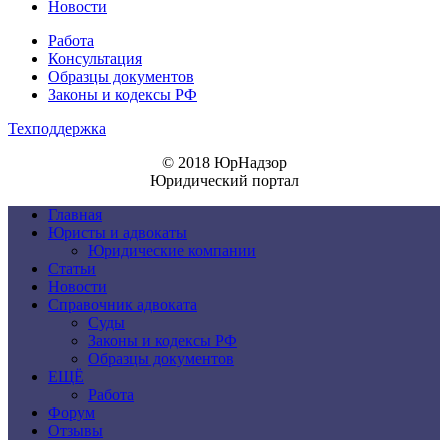
Новости
Работа
Консультация
Образцы документов
Законы и кодексы РФ
Техподдержка
© 2018 ЮрНадзор
Юридический портал
Главная
Юристы и адвокаты
Юридические компании
Статьи
Новости
Справочник адвоката
Суды
Законы и кодексы РФ
Образцы документов
ЕЩЁ
Работа
Форум
Отзывы