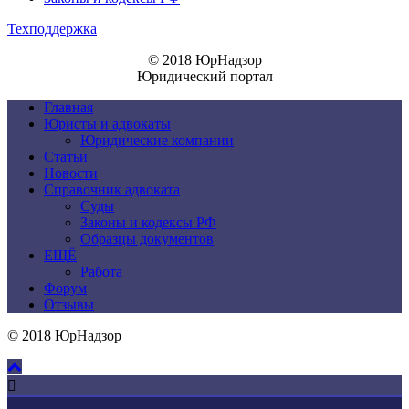
Техподдержка
© 2018 ЮрНадзор
Юридический портал
Главная
Юристы и адвокаты
Юридические компании
Статьи
Новости
Справочник адвоката
Суды
Законы и кодексы РФ
Образцы документов
ЕЩЁ
Работа
Форум
Отзывы
© 2018 ЮрНадзор