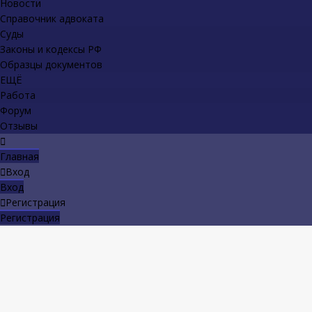
Новости
Справочник адвоката
Суды
Законы и кодексы РФ
Образцы документов
ЕЩЁ
Работа
Форум
Отзывы
Главная
Вход
Вход
Регистрация
Регистрация