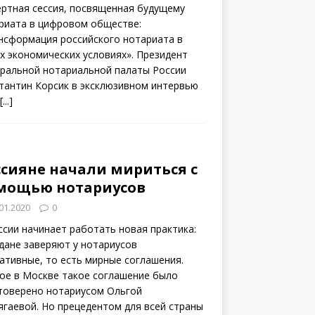
ертная сессия, посвященная будущему
риата в цифровом обществе:
нсформация российского нотариата в
х экономических условиях». Президент
ральной нотариальной палаты России
тантин Корсик в эксклюзивном интервью
[...]
ссияне начали мириться с
мощью нотариусов
01.2020
0
ссии начинает работать новая практика:
дане заверяют у нотариусов
ативные, то есть мирные соглашения.
ое в Москве такое соглашение было
товерено нотариусом Ольгой
ягаевой. Но прецедентом для всей страны