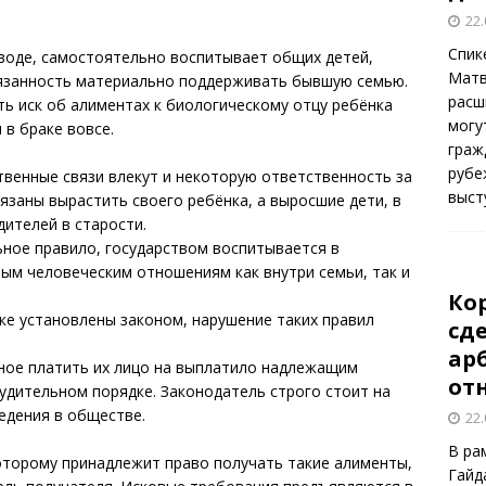
22.
Спик
азводе, самостоятельно воспитывает общих детей,
Матв
бязанность материально поддерживать бывшую семью.
расш
ь иск об алиментах к биологическому отцу ребёнка
могу
 в браке вовсе.
граж
рубе
твенные связи влекут и некоторую ответственность за
выст
бязаны вырастить своего ребёнка, а выросшие дети, в
ителей в старости.
ьное правило, государством воспитывается в
ым человеческим отношениям как внутри семьи, так и
Ко
ке установлены законом, нарушение таких правил
сд
ар
нное платить их лицо на выплатило надлежащим
от
удительном порядке. Законодатель строго стоит на
едения в обществе.
22.
В ра
оторому принадлежит право получать такие алименты,
Гайд