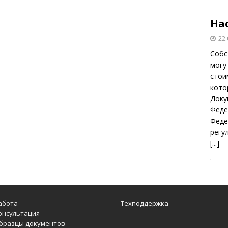
На
22.
Собс
могу
стои
кото
Доку
Феде
Феде
регу
[...]
абота
Техподдержка
онсультация
бразцы документов