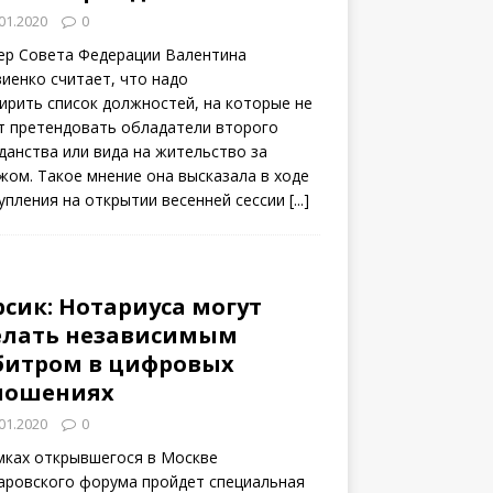
01.2020
0
ер Совета Федерации Валентина
иенко считает, что надо
ирить список должностей, на которые не
т претендовать обладатели второго
данства или вида на жительство за
жом. Такое мнение она высказала в ходе
упления на открытии весенней сессии
[...]
рсик: Нотариуса могут
елать независимым
битром в цифровых
ношениях
01.2020
0
мках открывшегося в Москве
аровского форума пройдет специальная